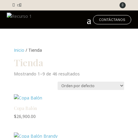



CONTÁCTANOS
Inicio
/ Tienda
Tienda
Mostrando 1–9 de 46 resultados
Copa Balón
$
26,900.00