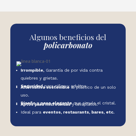
Algunos beneficios del
policarbonato
Irrompible,
Garantía de por vida contra
quiebres y grietas.
Seguridad
para niños y adultos.
Alternativa sostenible
al plástico de un solo
uso.
Diseño y peso elegante
que simula el cristal.
Aptos para microondas
y lavaplatos.
Ideal para
eventos, restaurants, bares, etc.