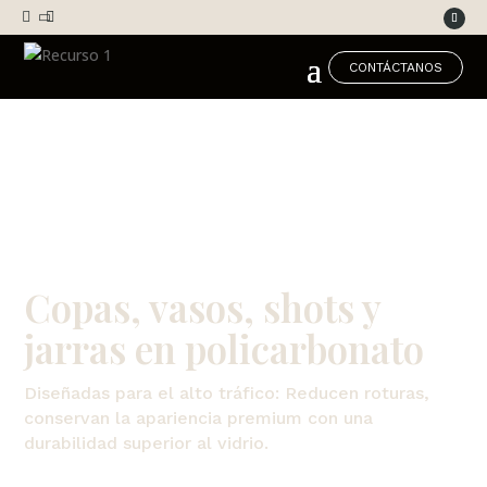



CONTÁCTANOS
Copas, vasos, shots y
jarras en policarbonato
Diseñadas para el alto tráfico: Reducen roturas,
conservan la apariencia premium con una
durabilidad superior al vidrio.