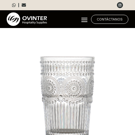



CONTÁCTANOS