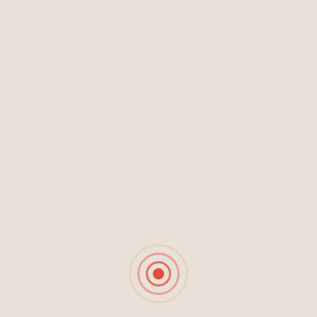
Diseño facetado en la parte inferior para mejor
agarre y estilo distintivo
Base gruesa y estable que aporta seguridad
Apariencia elegante similar al vidrio, pero más
duradero
Ideal para bebidas frías en uso cotidiano o
profesional
Este vaso es la elección perfecta para quienes
buscan funcionalidad, seguridad y diseño en un
solo producto.
Productos
relacionados