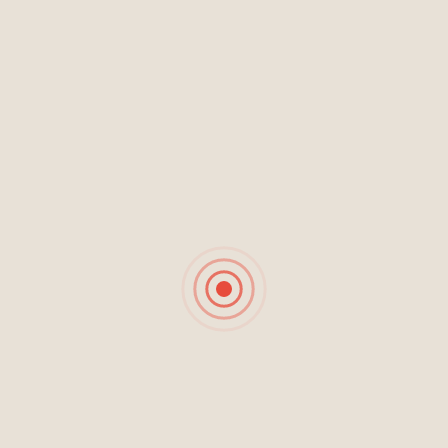
Este producto combina estilo, resistencia y
originalidad, convirtiéndose en la alternativa
perfecta al vidrio tradicional para cócteles de alta
presentación.
Productos
relacionados
Copa Vino Tinto
Copa Vino Jumbo
$
26,900.00
$
29,900.00